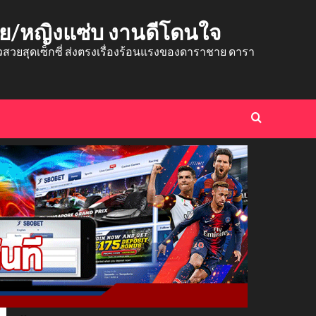
าย/หญิงแซ่บ งานดีโดนใจ
ยสุดเซ็กซี่ ส่งตรงเรื่องร้อนแรงของดาราชาย ดารา