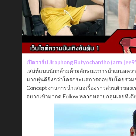
เปิดวาร์ป Jiraphong Butyochantho (arm_jee9
เสน่ห์แบบนักกล้ามด้วยลักษณะการนำเสนอความ
มากหุ่นดียิ่งกว่าใครกระแสการตอบรับโดยรวมช
Concept งานการนำเสนอเรื่องราวส่วนตัวของเขา
อยากเข้ามากด Follow หลากหลายกลุ่มเลยทีเดี