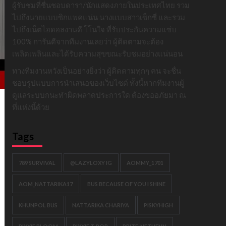
ผู้รับชมที่ชื่นชอบดารา/นักแสดงภายในประเทศไทย รวม
ไปถึงนายแบบซิกแพคแน่น นางแบบสาวเซ็กซี่ และรวม
ไปถึงเน็ตไอดอลงานดี โโนใจ ที่รับประกันความแซ่บ
100% การันตีจากทีมงานเลยว่า ผู้ติดตามจะต้อง
เพลิดเพลินและได้รับความสุขขณะรับชมอย่างแน่นอน
ทางทีมงานหวังเป็นอย่างยิ่งว่า ผู้ติดตามทุกๆ คน จะชื่น
ชอบรูปแบบการนำเสนอของเว็บไซต์ ทั้งนี้หากทีมงานผู้
ดูแลระบบกนะทำผิดพลาดประการใด ต้องขออภัยมา ณ
ที่แห่งนี้ด้วย
Tags
789 SURVIVAL
@LAZYLOXY IG
AOMMY_1701
AOM_NATTARIKA17
BUS BECAUSE OF YOU I SHINE
KHUNPOL BUS
NATTARIKA CHARIYA
PISKYHIGH