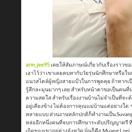
arm_jee95
เคยให้สัมภาษณ์เกี่ยวกับเรื่องราวข
เอาไว้ว่า เขาเคยคบหากับวัยรุ่นนักศึกษาหรือใ
แนวสไตล์ผู้หญิงสายแบ๊วในการพูดคุย ถ้าหากเป
รู้สึกละมุนมากๆ เลย สำหรับหน้าตาขอเป็นคนที่น
ความสดใส สำหรับเรื่องงานบ้านไม่จำเป็นที่จะต
อยู่เคียงข้าง ไม่ต้องการคุณแม่บ้านแต่อย่างใ
หลายแบบ ส่วนงานหลักปกติก็ทำงานเป็น Suvanphu
หล่ออีกหนึ่งคนที่จบการศึกษาระดับปริญญาตรี ที่พ
เกิดของเขาอยู่ต่างจังหวัด นั่นก็คือ Muang Loe