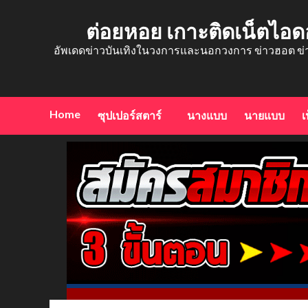
Skip
to
ต่อยหอย เกาะติดเน็ตไอด
content
อัพเดดข่าวบันเทิงในวงการและนอกวงการ ข่าวฮอต ข่
Home
ซุปเปอร์สตาร์
นางแบบ
นายแบบ
เ