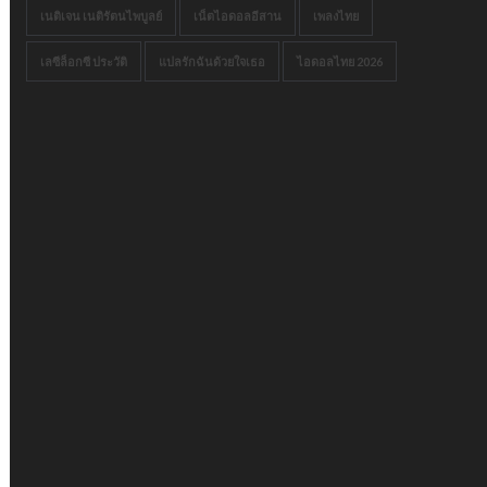
เนติเจน เนติรัตนไพบูลย์
เน็ตไอดอลอีสาน
เพลงไทย
เลซีล็อกซี ประวัติ
แปลรักฉันด้วยใจเธอ
ไอดอลไทย 2026