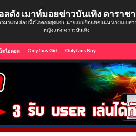
อลดัง เมาท์มอยข่าวบันเทิง ดาราช
าวมาแรง ส่องเน็ตไอดอลสุดแซ่บ นายแบบซิกแพคแน่น นางแบบสาวสว
หญิงแห่งวงการบันเทิง
Onlyfans Girl
Onlyfans Boy
น็ตไอดอล