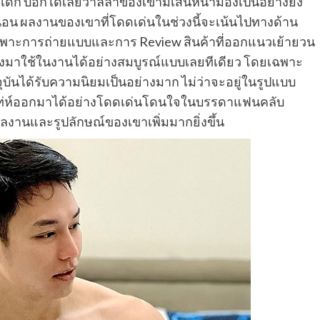
เด็ก บอกได้เลยว่าลีลาของเขามีเสน่ห์น่ามองเป็นอย่างยิ่ง
่นอน ผลงานของเขาที่โดดเด่นในช่วงนี้จะเน้นไปทางด้าน
ยเฉพาะการถ่ายแบบและการ Review สินค้าที่ออกแนวเย้ายวน
องมาใช้ในงานได้อย่างสมบูรณ์แบบเลยทีเดียว โดยเฉพาะ
จุบันได้รับความนิยมเป็นอย่างมาก ไม่ว่าจะอยู่ในรูปแบบ
เท่ห์ออกมาได้อย่างโดดเด่นโดนใจในบรรดาแฟนคลับ
ลงานและรูปลักษณ์ของเขาเพิ่มมากยิ่งขึ้น