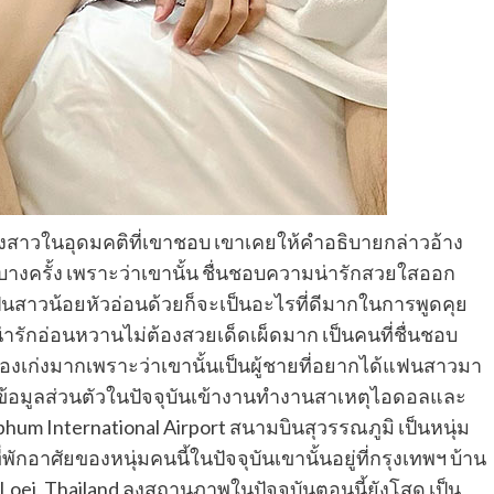
องสาวในอุดมคติที่เขาชอบ เขาเคยให้คำอธิบายกล่าวอ้าง
นบางครั้ง เพราะว่าเขานั้น ชื่นชอบความน่ารักสวยใสออก
็นสาวน้อยหัวอ่อนด้วยก็จะเป็นอะไรที่ดีมากในการพูดคุย
่ารักอ่อนหวานไม่ต้องสวยเด็ดเผ็ดมาก เป็นคนที่ชื่นชอบ
้องเก่งมากเพราะว่าเขานั้นเป็นผู้ชายที่อยากได้แฟนสาวมา
ด ข้อมูลส่วนตัวในปัจจุบันเข้างานทำงานสาเหตุไอดอลและ
m International Airport สนามบินสุวรรณภูมิ เป็นหนุ่ม
ักอาศัยของหนุ่มคนนี้ในปัจจุบันเขานั้นอยู่ที่กรุงเทพฯ บ้าน
i, Loei, Thailand ลงสถานภาพในปัจจุบันตอนนี้ยังโสด เป็น