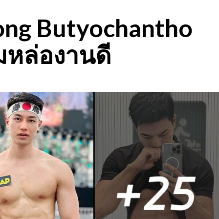
hong Butyochantho
่มหล่องานดี