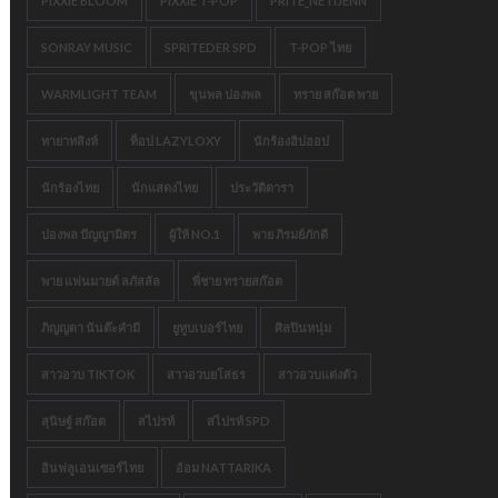
PIXXIE BLOOM
PIXXIE T-POP
PRITE_NETIJENN
SONRAY MUSIC
SPRITEDER SPD
T-POP ไทย
WARMLIGHT TEAM
ขุนพล ปองพล
ทราย สก๊อต พาย
ทายาทสิงห์
ท็อป LAZYLOXY
นักร้องฮิปฮอป
นักร้องไทย
นักแสดงไทย
ประวัติดารา
ปองพล ปัญญามิตร
ผู้ให้ NO.1
พาย ภิรมย์ภักดี
พาย แฟนมายด์ ลภัสลัล
พี่ชาย ทรายสก๊อต
ภิญญดา นันต๊ะคำมี
ยูทูบเบอร์ไทย
ศิลปินหนุ่ม
สาวอวบ TIKTOK
สาวอวบยโสธร
สาวอวบแต่งตัว
สุนิษฐ์ สก๊อต
สไปรท์
สไปรท์ SPD
อินฟลูเอนเซอร์ไทย
อ้อม NATTARIKA