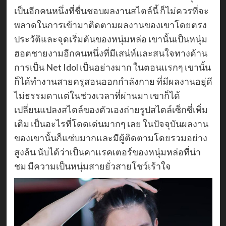
เป็นอีกคนหนึ่งที่ชื่นชอบผลงานสไตล์นี้ ก็ไม่ควรที่จะ
พลาดในการเข้ามาติดตามผลงานของเขาโดยตรง
ประวัติและจุดเริ่มต้นของหนุ่มหล่อ เขานั้นเป็นหนุ่ม
ฮอตชายงามอีกคนหนึ่งที่มีเสน่ห์และสนใจทางด้าน
การเป็น Net Idol เป็นอย่างมาก ในตอนแรกๆ เขานั้น
ก็ได้ทำงานสายครูสอนออกกำลังกาย ที่มีผลงานอยู่ดี
ไม่ธรรมดาแต่ในช่วงเวลาที่ผ่านมา เขาก็ได้
เปลี่ยนแปลงสไตล์ของตัวเองถ่ายรูปสไตล์เซ็กซี่เพิ่ม
เติม เป็นอะไรที่โดดเด่นมากๆ เลย ในปัจจุบันผลงาน
ของเขานั้นก็แซ่บมากและมีผู้ติดตามโดยรวมอย่าง
สูงล้น นับได้ว่าเป็นคาแรคเตอร์ของหนุ่มหล่อที่น่า
ชม มีความเป็นหนุ่มสายยั่วสายโชว์เร้าใจ