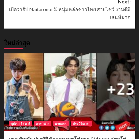
Next:
เปิดวาร์ป Naitaronoi 𝕏 หนุ่มหล่อชาวไทย สายโชว์ งานดีมี
เสน่ห์มาก
ใหม่ล่าสุด
ซุปเปอร์สตาร์
ดาราชาย
นายแบบ
ประวัติดารา
บาส หัสณัฐ ประวัติ นักแสดงบทโซ่ จาก 2Moons สู่ซอโซ่