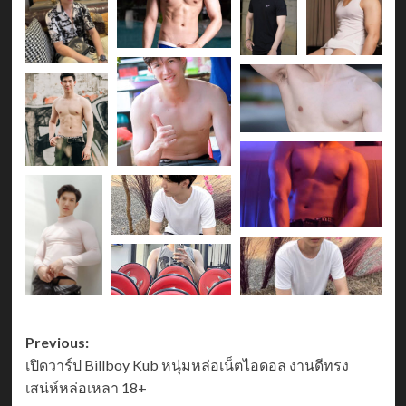
Post
Previous:
เปิดวาร์ป Billboy Kub หนุ่มหล่อเน็ตไอดอล งานดีทรง
navigation
เสน่ห์หล่อเหลา 18+