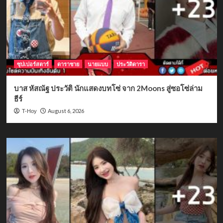
ซุปเปอร์สตาร์
ดาราชาย
นายแบบ
ประวัติดารา
บาส หัสณัฐ ประวัติ นักแสดงบทโซ่ จาก 2Moons สู่ซอโซ่ล่าม
ธีร์
August 6, 2026
T-Hoy