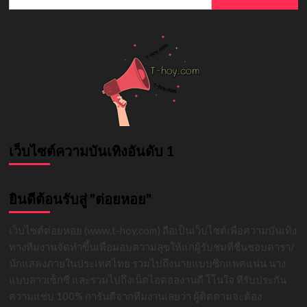
for:
เว็บไซต์ความบันเทิงอันดับ 1
ยินดีต้อนรับสู่ "ต่อยหอย"
เว็บไซต์ต่อยหอย (www.t-hoy.com) ถือเป็นเว็บไซต์เพื่อความบันเทิง
ทางทีมงานจัดทำขึ้นเพื่อมอบความสุขให้แก่ผู้รับชมที่ชื่นชอบดารา/
นักแสดงภายในประเทศไทย รวมไปถึงนายแบบซิกแพคแน่น นาง
แบบสาวเซ็กซี่ และรวมไปถึงเน็ตไอดอลงานดี โโนใจ ที่รับประกัน
ความแซ่บ 100% การันตีจากทีมงานเลยว่า ผู้ติดตามจะต้อง