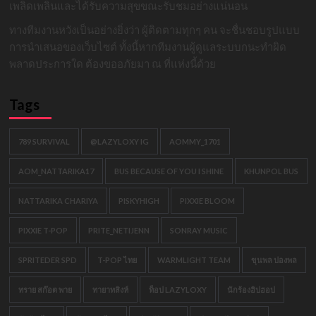
เพลิดเพลินและได้รับความสุขขณะรับชมอย่างแน่นอน
ทางทีมงานหวังเป็นอย่างยิ่งว่า ผู้ติดตามทุกๆ คน จะชื่นชอบรูปแบบ
การนำเสนอของเว็บไซต์ ทั้งนี้หากทีมงานผู้ดูแลระบบกนะทำผิด
พลาดประการใด ต้องขออภัยมา ณ ที่แห่งนี้ด้วย
Tags
789 SURVIVAL
@LAZYLOXY IG
AOMMY_1701
AOM_NATTARIKA17
BUS BECAUSE OF YOU I SHINE
KHUNPOL BUS
NATTARIKA CHARIYA
PISKYHIGH
PIXXIE BLOOM
PIXXIE T-POP
PRITE_NETIJENN
SONRAY MUSIC
SPRITEDER SPD
T-POP ไทย
WARMLIGHT TEAM
ขุนพล ปองพล
ทราย สก๊อต พาย
ทายาทสิงห์
ท็อป LAZYLOXY
นักร้องฮิปฮอป