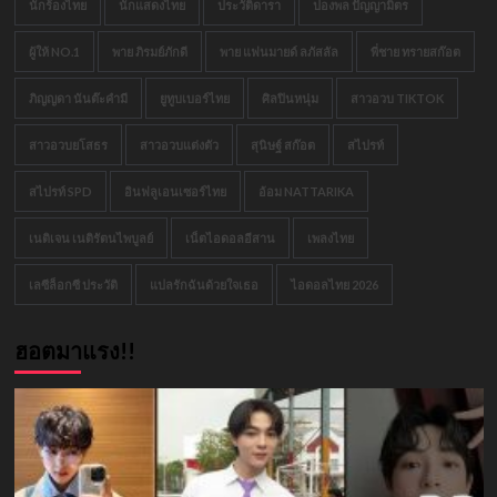
นักร้องไทย
นักแสดงไทย
ประวัติดารา
ปองพล ปัญญามิตร
ผู้ให้ NO.1
พาย ภิรมย์ภักดี
พาย แฟนมายด์ ลภัสลัล
พี่ชาย ทรายสก๊อต
ภิญญดา นันต๊ะคำมี
ยูทูบเบอร์ไทย
ศิลปินหนุ่ม
สาวอวบ TIKTOK
สาวอวบยโสธร
สาวอวบแต่งตัว
สุนิษฐ์ สก๊อต
สไปรท์
สไปรท์ SPD
อินฟลูเอนเซอร์ไทย
อ้อม NATTARIKA
เนติเจน เนติรัตนไพบูลย์
เน็ตไอดอลอีสาน
เพลงไทย
เลซีล็อกซี ประวัติ
แปลรักฉันด้วยใจเธอ
ไอดอลไทย 2026
ฮอตมาแรง!!