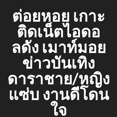
Skip
ต่อยหอย เกาะ
to
content
ติดเน็ตไอดอ
ลดัง เมาท์มอย
ข่าวบันเทิง
ดาราชาย/หญิง
แซ่บ งานดีโดน
ใจ