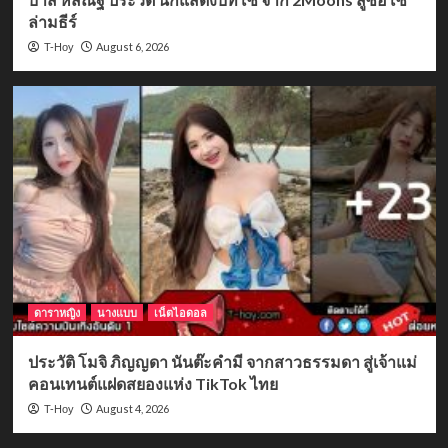
ล่ามธีร์
August 6, 2026
T-Hoy
ดาราหญิง
นางแบบ
เน็ตไอดอล
ประวัติ โมจิ ภิญญดา นันต๊ะคำมี จากสาวธรรมดา สู่เจ้าแม่
คอนเทนต์แฝดสยองแห่ง TikTok ไทย
August 4, 2026
T-Hoy