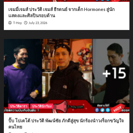
เจมมี่เจมส์ ประวัติ เจมส์ ธีรดนย์ จากเด็ก Hormones สู่นัก
แสดงและศิลปินรอบด้าน
July 23, 2026
T-Hoy
ประวัติดารา
ประวัตินักร้อง
ปั๊บ โปเตโต้ ประวัติ พัฒน์ชัย ภักดีสู่สุข นักร้องนำวงร็อกขวัญใจ
คนไทย