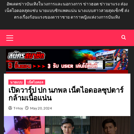
อัพเดดข่าวบันเทิงในวงการและนอกวงการ ข่าวฮอต ข่าวมาแรง ส่อง
เน็ตไอดอลสุดแซ่บ นายแบบซิกแพคแน่น นางแบบสาวสวยสุดเซ็กซี่ ส่ง
ตรงเรื่องร้อนแรงของดาราชาย ดาราหญิงแห่งวงการบันเทิง
Primary
Menu
นายแบบ
เน็ตไอดอล
เปิดวาร์ป ปก นภพล เน็ตไอดอลซุปตาร์
กล้ามเนื้อแน่น
T-Hoy
May 20, 2024