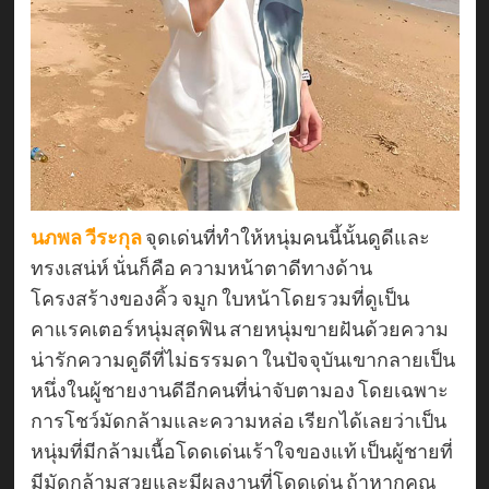
นภพล วีระกุล
จุดเด่นที่ทำให้หนุ่มคนนี้นั้นดูดีและ
ทรงเสน่ห์ นั่นก็คือ ความหน้าตาดีทางด้าน
โครงสร้างของคิ้ว จมูก ใบหน้าโดยรวมที่ดูเป็น
คาแรคเตอร์หนุ่มสุดฟิน สายหนุ่มขายฝันด้วยความ
น่ารักความดูดีที่ไม่ธรรมดา ในปัจจุบันเขากลายเป็น
หนึ่งในผู้ชายงานดีอีกคนที่น่าจับตามอง โดยเฉพาะ
การโชว์มัดกล้ามและความหล่อ เรียกได้เลยว่าเป็น
หนุ่มที่มีกล้ามเนื้อโดดเด่นเร้าใจของแท้ เป็นผู้ชายที่
มีมัดกล้ามสวยและมีผลงานที่โดดเด่น ถ้าหากคุณ