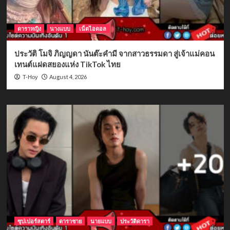
ดาราหญิง
นางแบบ
เน็ตไอดอล
ประวัติ โมจิ ภิญญดา นันต๊ะคำมี จากสาวธรรมดา สู่เจ้าแม่คอน
เทนต์แฝดสยองแห่ง TikTok ไทย
August 4, 2026
T-Hoy
ซุปเปอร์สตาร์
ดาราชาย
นายแบบ
ประวัติดารา