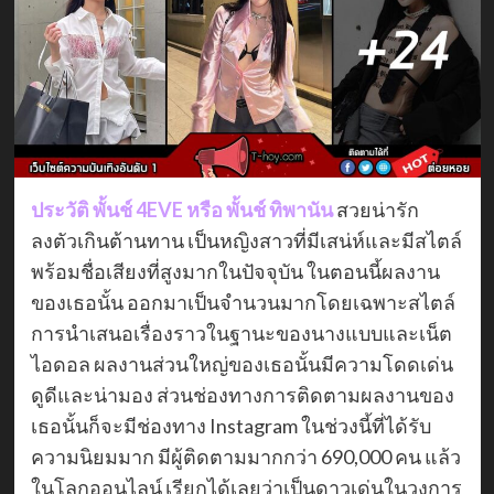
ประวัติ พั้นช์ 4EVE หรือ พั้นช์ ทิพานัน
สวยน่ารัก
ลงตัวเกินต้านทาน เป็นหญิงสาวที่มีเสน่ห์และมีสไตล์
พร้อมชื่อเสียงที่สูงมากในปัจจุบัน ในตอนนี้ผลงาน
ของเธอนั้น ออกมาเป็นจำนวนมากโดยเฉพาะสไตล์
การนำเสนอเรื่องราวในฐานะของนางแบบและเน็ต
ไอดอล ผลงานส่วนใหญ่ของเธอนั้นมีความโดดเด่น
ดูดีและน่ามอง ส่วนช่องทางการติดตามผลงานของ
เธอนั้นก็จะมีช่องทาง Instagram ในช่วงนี้ที่ได้รับ
ความนิยมมาก มีผู้ติดตามมากกว่า 690,000 คน แล้ว
ในโลกออนไลน์ เรียกได้เลยว่าเป็นดาวเด่นในวงการ