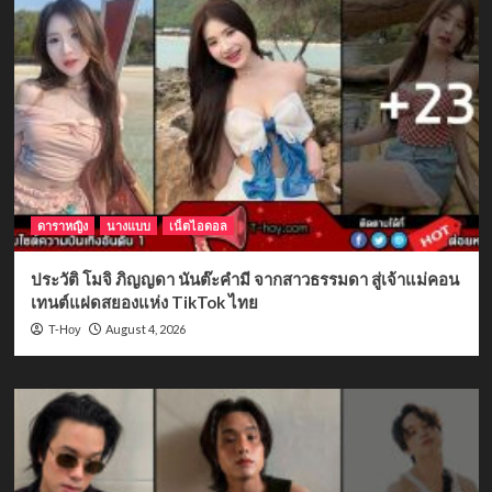
ดาราหญิง
นางแบบ
เน็ตไอดอล
ประวัติ โมจิ ภิญญดา นันต๊ะคำมี จากสาวธรรมดา สู่เจ้าแม่คอน
เทนต์แฝดสยองแห่ง TikTok ไทย
August 4, 2026
T-Hoy