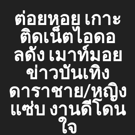
Skip
ต่อยหอย เกาะ
to
content
ติดเน็ตไอดอ
ลดัง เมาท์มอย
ข่าวบันเทิง
ดาราชาย/หญิง
แซ่บ งานดีโดน
ใจ