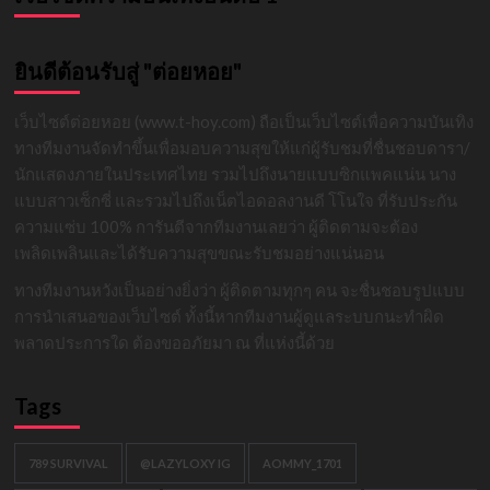
ยินดีต้อนรับสู่ "ต่อยหอย"
เว็บไซต์ต่อยหอย (www.t-hoy.com) ถือเป็นเว็บไซต์เพื่อความบันเทิง
ทางทีมงานจัดทำขึ้นเพื่อมอบความสุขให้แก่ผู้รับชมที่ชื่นชอบดารา/
นักแสดงภายในประเทศไทย รวมไปถึงนายแบบซิกแพคแน่น นาง
แบบสาวเซ็กซี่ และรวมไปถึงเน็ตไอดอลงานดี โโนใจ ที่รับประกัน
ความแซ่บ 100% การันตีจากทีมงานเลยว่า ผู้ติดตามจะต้อง
เพลิดเพลินและได้รับความสุขขณะรับชมอย่างแน่นอน
ทางทีมงานหวังเป็นอย่างยิ่งว่า ผู้ติดตามทุกๆ คน จะชื่นชอบรูปแบบ
การนำเสนอของเว็บไซต์ ทั้งนี้หากทีมงานผู้ดูแลระบบกนะทำผิด
พลาดประการใด ต้องขออภัยมา ณ ที่แห่งนี้ด้วย
Tags
789 SURVIVAL
@LAZYLOXY IG
AOMMY_1701