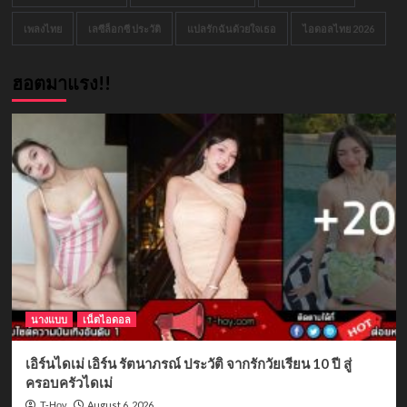
เพลงไทย
เลซีล็อกซี ประวัติ
แปลรักฉันด้วยใจเธอ
ไอดอลไทย 2026
ฮอตมาแรง!!
นางแบบ
เน็ตไอดอล
เอิร์นไดเม่ เอิร์น รัตนาภรณ์ ประวัติ จากรักวัยเรียน 10 ปี สู่
ครอบครัวไดเม่
August 6, 2026
T-Hoy