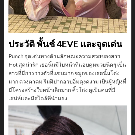
ประวัติ พั้นช์ 4EVE และจุดเด่น
Punch จุดเด่นทางด้านลักษณะความสวยของสาว
Hot สุดน่ารัก เธอนั้นมีใบหน้าที่แอบดูหมวยนิดๆ เป็น
สาวที่มีการวางตัวที่แซ่บมาก จมูกของเธอนั้นโด่ง
มาก ดวงตาคม ริมฝีปากอวบอิ่มดูงดงาม เป็นผู้หญิงที่
มีโครงสร้างใบหน้าเล็กมาก คิ้วโก่ง ดูเป็นคนที่มี
เสน่ห์และมีสไตล์ที่น่ามอง