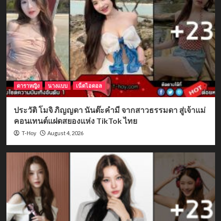
ดาราหญิง
นางแบบ
เน็ตไอดอล
ประวัติ โมจิ ภิญญดา นันต๊ะคำมี จากสาวธรรมดา สู่เจ้าแม่
คอนเทนต์แฝดสยองแห่ง TikTok ไทย
August 4, 2026
T-Hoy