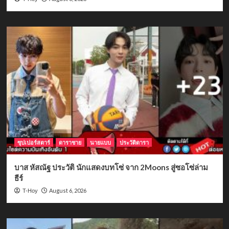
ซุปเปอร์สตาร์
ดาราชาย
นายแบบ
ประวัติดารา
บาส หัสณัฐ ประวัติ นักแสดงบทโซ่ จาก 2Moons สู่ซอโซ่ล่าม
ธีร์
August 6, 2026
T-Hoy