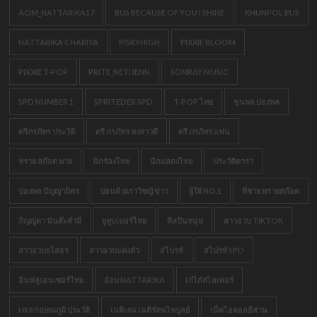
AOM_NATTARIKA17
BUS BECAUSE OF YOU I SHINE
KHUNPOL BUS
NATTARIKA CHARIYA
PISKYHIGH
PIXXIE BLOOM
PIXXIE T-POP
PRITE_NETIJENN
SONRAY MUSIC
SPD NUMBER 1
SPRITEDER SPD
T-POP ไทย
ขุนพล ปองพล
ตรีภรภัทร ประวัติ
ตรี ภรภัทร หงสาวดี
ตรี ภรภัทร แฟน
ทราย สก๊อต พาย
นักร้องไทย
นักแสดงไทย
ประวัติดารา
ปองพล ปัญญามิตร
ปอนด์ ณราวิชญ์ ข่าว
ผู้ให้ NO.1
พี่ชาย ทรายสก๊อต
ภิญญดา นันต๊ะคำมี
ยูทูบเบอร์ไทย
ศิลปินหนุ่ม
สาวอวบ TIKTOK
สาวอวบยโสธร
สาวอวบแต่งตัว
สไปรท์
สไปรท์ SPD
อินฟลูเอนเซอร์ไทย
อ้อม NATTARIKA
เก๋ไก๋สไลเดอร์
เจเจ กฤษณภูมิ ประวัติ
เนติเจน เนติรัตนไพบูลย์
เน็ตไอดอลอีสาน